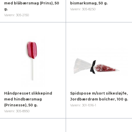
med blåbærsmag (Prins), 50
bismarksmag, 50 g.
g.
Varenr. 305-8250
Varenr. 305-2150
Håndpresset slikkepind
Spidspose m/sort silkesløjfe,
med hindbærsmag
Jordbærdrøm bolcher, 100 g.
(Prinsesse), 50 g.
Varenr. 301-1016-1
Varenr. 305-8950