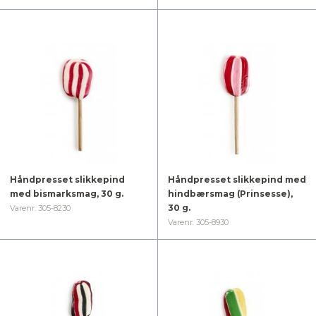
Håndpresset slikkepind
Håndpresset slikkepind med
med bismarksmag, 30 g.
hindbærsmag (Prinsesse),
30 g.
Varenr. 305-8230
Varenr. 305-8930