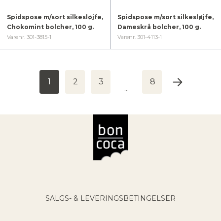
Spidspose m/sort silkesløjfe,
Spidspose m/sort silkesløjfe,
Chokomint bolcher, 100 g.
Dameskrå bolcher, 100 g.
Varenr. 301-3815-1
Varenr. 301-4113-1
1
2
3
8
...
Bon Coca Logo / Til forsiden
SALGS- & LEVERINGSBETINGELSER