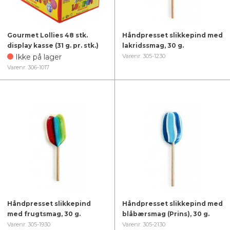
Gourmet Lollies 48 stk.
Håndpresset slikkepind med
display kasse (31 g. pr. stk.)
lakridssmag, 30 g.
Ikke på lager
Varenr. 305-1230
Varenr. 306-1017
Håndpresset slikkepind
Håndpresset slikkepind med
med frugtsmag, 30 g.
blåbærsmag (Prins), 30 g.
Varenr. 305-1930
Varenr. 305-2130